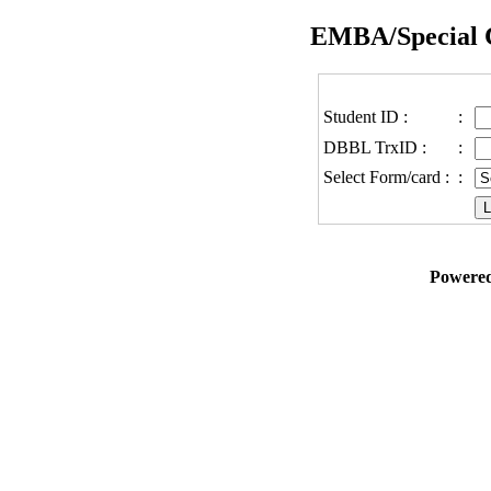
EMBA/Special 
Student ID :
:
DBBL TrxID :
:
Select Form/card :
:
Powered